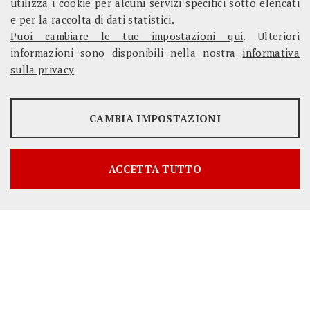
utilizza i cookie per alcuni servizi specifici sotto elencati
Progetti e attività
e per la raccolta di dati statistici.
Puoi cambiare le tue impostazioni qui
. Ulteriori
informazioni sono disponibili nella nostra
informativa
sulla privacy
SERVIZI FACOLTATVI
CAMBIA IMPOSTAZIONI
Questi cookie vengono utilizzati per abilitare servizi di terze
parti che prevedono profilazione. Sono indispensabili per poter
usufruire dei contenuti forniti da piattaforme esterne.
ACCETTA TUTTO
Mostra maggiori informazioni
Google/YouTube
COOKIE NECESSARI
Twitter
Cookie di funzionamento che consentono servizi e funzioni
essenziali, tra cui la verifica dell'identità, la continuità del
servizio e la sicurezza del sito. Questa opzione non può essere
rifiutata.