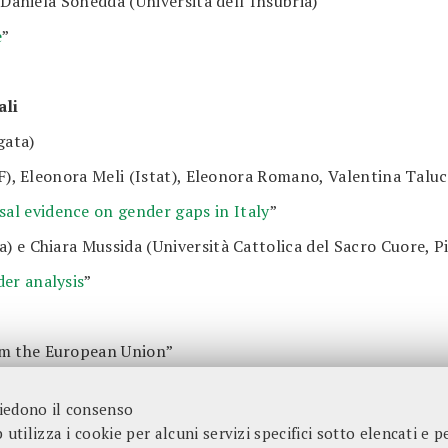
 Daniela Sonedda (Università dell’Insubria)
e
”
ali
gata)
F), Eleonora Meli (Istat), Eleonora Romano, Valentina Talucc
al evidence on gender gaps in Italy
”
) e Chiara Mussida (Università Cattolica del Sacro Cuore, P
er analysis
”
om the European Union”
hiedono il consenso
utilizza i cookie per alcuni servizi specifici sotto elencati e per