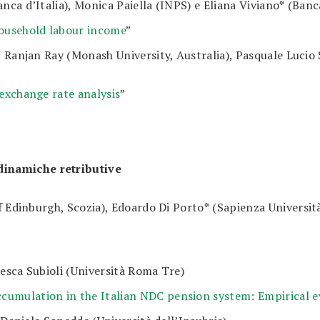
nca d’Italia), Monica Paiella (INPS) e Eliana Viviano
*
(Banca
household labour income
”
, Ranjan Ray (Monash University, Australia), Pasquale Lucio
 exchange rate analysis
”
 dinamiche retributive
of Edinburgh, Scozia), Edoardo Di Porto
*
(Sapienza Universit
esca Subioli (Università Roma Tre)
umulation in the Italian NDC pension system: Empirical ev