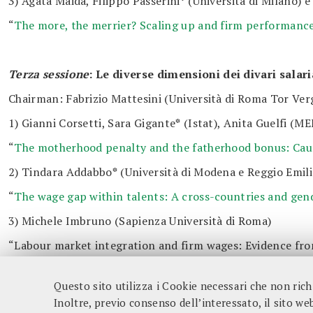
3) Agata Maida, Filippo Passerini
*
(Università di Milano) e
“
The more, the merrier? Scaling up and firm performanc
Terza sessione
:
Le diverse dimensioni dei divari salari
Chairman: Fabrizio Mattesini (Università di Roma Tor Ver
1) Gianni Corsetti, Sara Gigante
*
(Istat), Anita Guelfi (ME
“
The motherhood penalty and the fatherhood bonus: Caus
2) Tindara Addabbo
*
(Università di Modena e Reggio Emilia
“
The wage gap within talents: A cross-countries and gend
3) Michele Imbruno (Sapienza Università di Roma)
“Labour market integration and firm wages: Evidence fr
**********
Questo sito utilizza i Cookie necessari che non ric
Inoltre, previo consenso dell’interessato, il sito web 
Fondazione Tor Vergata